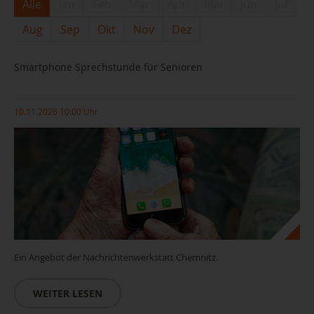
Alle
Jan
Feb
Mar
Apr
Mai
Jun
Jul
Aug
Sep
Okt
Nov
Dez
Smartphone Sprechstunde für Senioren
10.11.2026 10:00 Uhr
Ein Angebot der Nachrichtenwerkstatt Chemnitz.
WEITER LESEN