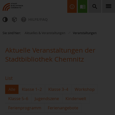
HILFE/FAQ
Finden Sie Informationen, Bücher, CDs & DVDs, Spiele, BluRays,
Sie sind hier:
Aktuelles & Veranstaltungen
Veranstaltungen
Zeitschriften und vieles mehr...
Aktuelle Veranstaltungen der
Stadtbibliothek Chemnitz
List
JETZT FINDEN
Alle
Klasse 1–2
Klasse 3–4
Workshop
Klasse 5–6
Jugendszene
Kinderwelt
Ferienprogramm
Ferienangebote