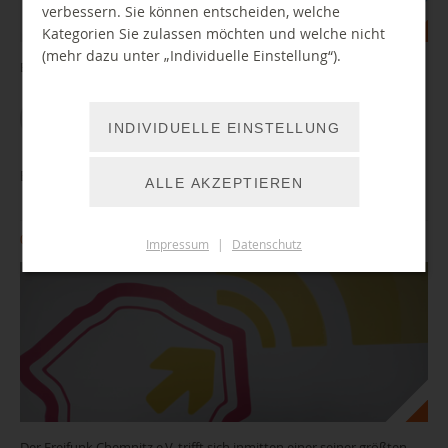
verbessern. Sie können entscheiden, welche
Kategorien Sie zulassen möchten und welche nicht
(mehr dazu unter „Individuelle Einstellung“).
Einstiegskurs rund um das Smartphone, für Senioren
WEITER LESEN
INDIVIDUELLE EINSTELLUNG
BibLab: Freifunk Sprechstunde
ALLE AKZEPTIEREN
07.12.2026 16:00 Uhr
Impressum
|
Datenschutz
Der Freifunk Chemnitz e.V. trifft sich inmitten einer seiner größten