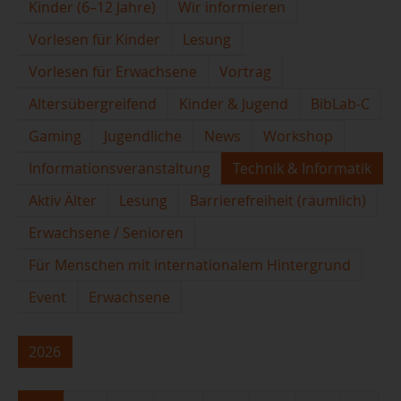
Kinder (6–12 Jahre)
Wir informieren
Vorlesen für Kinder
Lesung
Vorlesen für Erwachsene
Vortrag
Altersübergreifend
Kinder & Jugend
BibLab-C
Gaming
Jugendliche
News
Workshop
Informationsveranstaltung
Technik & Informatik
Aktiv Älter
Lesung
Barrierefreiheit (räumlich)
Erwachsene / Senioren
Für Menschen mit internationalem Hintergrund
Event
Erwachsene
2026