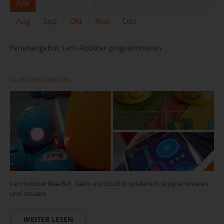
Alle
Jan
Feb
Mar
Apr
Mai
Jun
Jul
Aug
Sep
Okt
Nov
Dez
Ferienangebot: Lern-Roboter programmieren
12.08.2026 14:00 Uhr
Lernroboter Bee-Bot, Dash und Ozobot spielerisch programmieren
und steuern.
WEITER LESEN