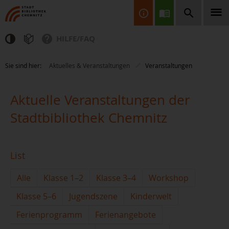
HILFE/FAQ
Finden Sie Informationen, Bücher, CDs & DVDs, Spiele, BluRays,
Sie sind hier:
Aktuelles & Veranstaltungen
Veranstaltungen
Zeitschriften und vieles mehr...
Aktuelle Veranstaltungen der
Stadtbibliothek Chemnitz
List
JETZT FINDEN
Alle
Klasse 1–2
Klasse 3–4
Workshop
Klasse 5–6
Jugendszene
Kinderwelt
Ferienprogramm
Ferienangebote