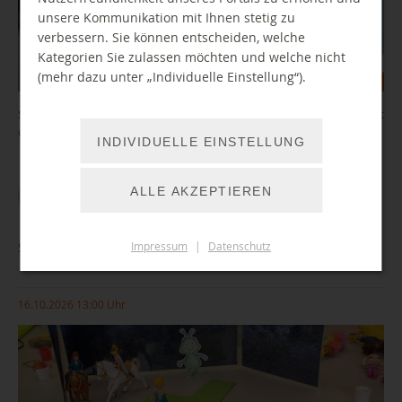
unsere Kommunikation mit Ihnen stetig zu
verbessern. Sie können entscheiden, welche
Kategorien Sie zulassen möchten und welche nicht
(mehr dazu unter „Individuelle Einstellung“).
Sie wollten schon immer mal Geschichten aufnehmen, einen Podcast
oder ein Hörspiel produzieren?
INDIVIDUELLE EINSTELLUNG
ALLE AKZEPTIEREN
WEITER LESEN
Stop Motion - Mein erster eigener Film
Impressum
|
Datenschutz
16.10.2026 13:00 Uhr