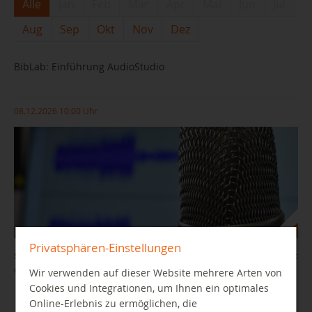
Alle
Jan
Feb
Mar
Apr
Mai
Jun
Jul
Aug
Sep
Okt
Nov
Dez
BibLab: Einführung AudioStudio
08.12.2026 10:00 Uhr
Privatsphären-Einstellungen
Sie wollten schon immer mal Geschichten aufnehmen, einen Podcast
oder ein Hörspiel produzieren?
Wir verwenden auf dieser Website mehrere Arten von
Cookies und Integrationen, um Ihnen ein optimales
Online-Erlebnis zu ermöglichen, die