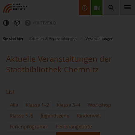
HILFE/FAQ
Finden Sie Informationen, Bücher, CDs & DVDs, Spiele, BluRays,
Sie sind hier:
Aktuelles & Veranstaltungen
Veranstaltungen
Zeitschriften und vieles mehr...
Aktuelle Veranstaltungen der
Stadtbibliothek Chemnitz
List
JETZT FINDEN
Alle
Klasse 1–2
Klasse 3–4
Workshop
Klasse 5–6
Jugendszene
Kinderwelt
Ferienprogramm
Ferienangebote