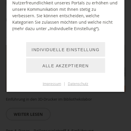
Nutzerfreundlichkeit unseres Portals zu erhöhen und
WEITER LESEN
unsere Kommunikation mit Ihnen stetig zu
verbessern. Sie können entscheiden, welche
Einführung/ Führerschein 3D-Drucker
Kategorien Sie zulassen möchten und welche nicht
(mehr dazu unter „Individuelle Einstellung“).
17.12.2026 15:00 Uhr
INDIVIDUELLE EINSTELLUNG
ALLE AKZEPTIEREN
Impressum
|
Datenschutz
Einführung in den 3D-Drucker im Bibliothekslabor
WEITER LESEN
Pen & Paper - Rollenspieletreff & Einführung