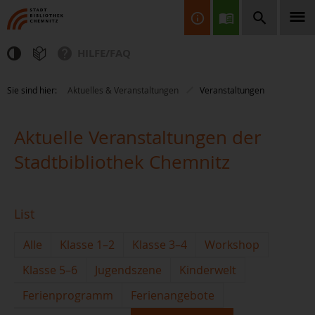
HILFE/FAQ
Finden Sie Informationen, Bücher, CDs & DVDs, Spiele, BluRays,
Sie sind hier:
Aktuelles & Veranstaltungen
Veranstaltungen
Zeitschriften und vieles mehr...
Aktuelle Veranstaltungen der
Stadtbibliothek Chemnitz
List
JETZT FINDEN
Alle
Klasse 1–2
Klasse 3–4
Workshop
Klasse 5–6
Jugendszene
Kinderwelt
Ferienprogramm
Ferienangebote