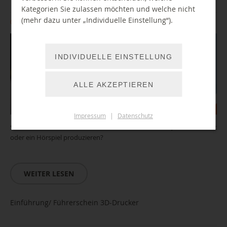
Kategorien Sie zulassen möchten und welche nicht
(mehr dazu unter „Individuelle Einstellung“).
08.12.2026 10:00 Uhr
INDIVIDUELLE EINSTELLUNG
ALLE AKZEPTIEREN
Impressum
|
Datenschutz
Sie wollten schon immer mal Geschichten aufnehmen, einen Podcast
oder ein Hörspiel produzieren?
WEITER LESEN
Einführung/ Führerschein 3D-Drucker