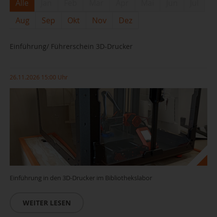
Alle
Jan
Feb
Mar
Apr
Mai
Jun
Jul
Aug
Sep
Okt
Nov
Dez
Einführung/ Führerschein 3D-Drucker
26.11.2026 15:00 Uhr
Einführung in den 3D-Drucker im Bibliothekslabor
WEITER LESEN