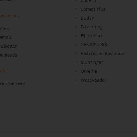
Code it!
Comics Plus
erservice
Duden
E-Learning
ntakt
Filmfriend
temap
GENIOS eBIB
wsletter
Historische Bestände
wnloads
Munzinger
ast
Onleihe
PressReader
ren Sie rein!