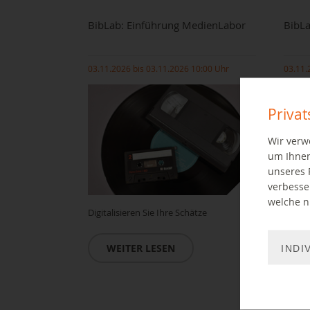
BibLab: Einführung MedienLabor
BibLa
03.11.2026 bis 03.11.2026 10:00 Uhr
03.11.
Priva
Wir verw
um Ihnen
unseres 
verbesse
welche ni
Digitalisieren Sie Ihre Schätze
Sie wo
Gesch
oder e
WEITER LESEN
INDI
W