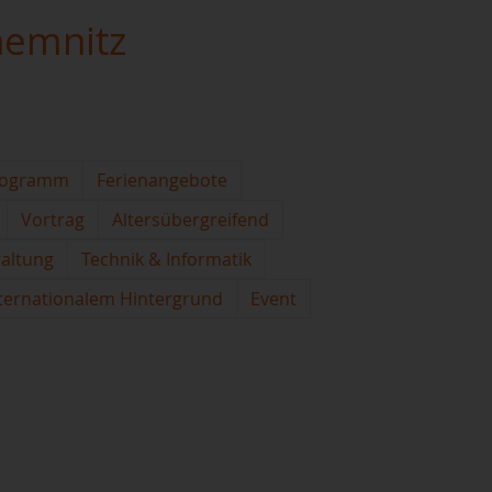
hemnitz
rogramm
Ferienangebote
Vortrag
Altersübergreifend
taltung
Technik & Informatik
ternationalem Hintergrund
Event