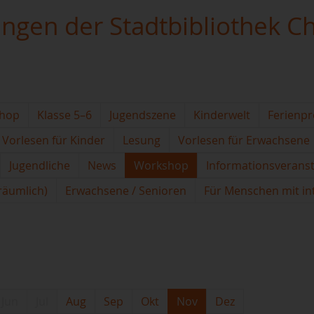
ungen der Stadtbibliothek C
hop
Klasse 5–6
Jugendszene
Kinderwelt
Ferienp
Vorlesen für Kinder
Lesung
Vorlesen für Erwachsene
Jugendliche
News
Workshop
Informationsverans
(räumlich)
Erwachsene / Senioren
Für Menschen mit in
Jun
Jul
Aug
Sep
Okt
Nov
Dez