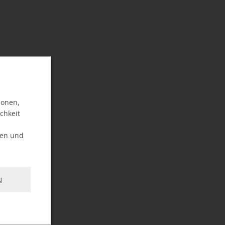
-
ionen,
chkeit
ten und
N