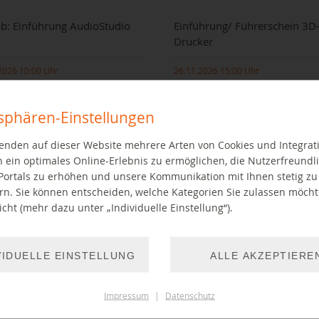
b: Einführung AudioStudio
Einführung/ Führerschein 3D
Drucker
2026 10:00 Uhr
26.11.2026 15:00 Uhr
tsphären-Einstellungen
enden auf dieser Website mehrere Arten von Cookies und Integrat
 ein optimales Online-Erlebnis zu ermöglichen, die Nutzerfreundli
Portals zu erhöhen und unsere Kommunikation mit Ihnen stetig zu
rn. Sie können entscheiden, welche Kategorien Sie zulassen möch
cht (mehr dazu unter „Individuelle Einstellung“).
llten schon immer mal
Einführung in den 3D-Drucker im
ichten aufnehmen, einen Podcast
Bibliothekslabor
in Hörspiel produzieren?
VIDUELLE EINSTELLUNG
ALLE AKZEPTIERE
WEITER LESEN
Impressum
|
Datenschutz
EITER LESEN