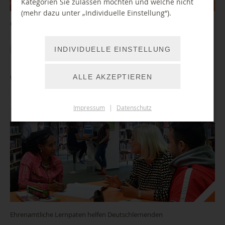
Kategorien Sie zulassen möchten und welche nicht
(mehr dazu unter „Individuelle Einstellung“).
Geschichten zum Zuhören vorgetragen für alle mit gespitzten Ohren
WEITER LESEN
INDIVIDUELLE EINSTELLUNG
ALLE AKZEPTIEREN
Welcome to the library - Lerntisch für Deutschlernende
Impressum
|
Datenschutz
11.08.2026 13:00 Uhr
Ehrenamtliche Lernpaten helfen Deutschlernenden