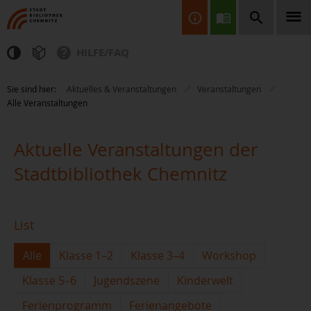
HILFE/FAQ
Finden Sie Informationen, Bücher, CDs & DVDs, Spiele, BluRays,
Sie sind hier:
Aktuelles & Veranstaltungen
Veranstaltungen
Zeitschriften und vieles mehr...
Alle Veranstaltungen
Aktuelle Veranstaltungen der
Stadtbibliothek Chemnitz
JETZT FINDEN
List
Alle
Klasse 1–2
Klasse 3–4
Workshop
Klasse 5–6
Jugendszene
Kinderwelt
Ferienprogramm
Ferienangebote