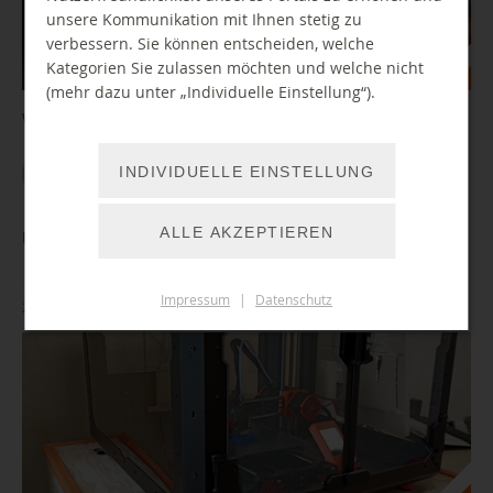
unsere Kommunikation mit Ihnen stetig zu
verbessern. Sie können entscheiden, welche
Kategorien Sie zulassen möchten und welche nicht
(mehr dazu unter „Individuelle Einstellung“).
Wir verkaufen ausgesonderte Bibliotheksmedien.
INDIVIDUELLE EINSTELLUNG
WEITER LESEN
ALLE AKZEPTIEREN
Einführung/ Führerschein 3D-Drucker
Impressum
|
Datenschutz
26.11.2026 15:00 Uhr