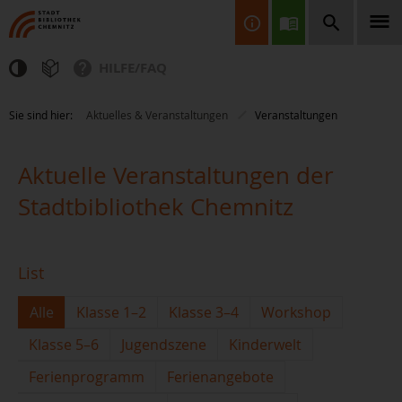
HILFE/FAQ
Finden Sie Informationen, Bücher, CDs & DVDs, Spiele, BluRays,
Sie sind hier:
Aktuelles & Veranstaltungen
Veranstaltungen
Zeitschriften und vieles mehr...
Aktuelle Veranstaltungen der
Stadtbibliothek Chemnitz
List
JETZT FINDEN
Alle
Klasse 1–2
Klasse 3–4
Workshop
Klasse 5–6
Jugendszene
Kinderwelt
Ferienprogramm
Ferienangebote