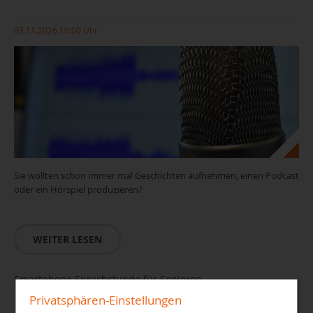
03.11.2026 10:00 Uhr
Sie wollten schon immer mal Geschichten aufnehmen, einen Podcast
oder ein Hörspiel produzieren?
WEITER LESEN
Smartphone Sprechstunde für Senioren
Privatsphären-Einstellungen