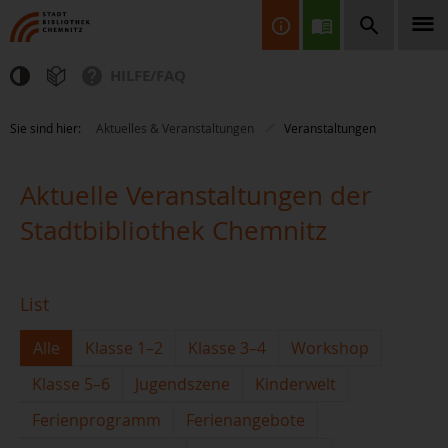
HILFE/FAQ
Finden Sie Informationen, Bücher, CDs & DVDs, Spiele, BluRays,
Sie sind hier:
Aktuelles & Veranstaltungen
Veranstaltungen
Zeitschriften und vieles mehr...
Aktuelle Veranstaltungen der
Stadtbibliothek Chemnitz
List
JETZT FINDEN
Alle
Klasse 1–2
Klasse 3–4
Workshop
Klasse 5–6
Jugendszene
Kinderwelt
Ferienprogramm
Ferienangebote