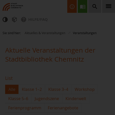
HILFE/FAQ
Finden Sie Informationen, Bücher, CDs & DVDs, Spiele, BluRays,
Sie sind hier:
Aktuelles & Veranstaltungen
Veranstaltungen
Zeitschriften und vieles mehr...
Aktuelle Veranstaltungen der
Stadtbibliothek Chemnitz
List
JETZT FINDEN
Alle
Klasse 1–2
Klasse 3–4
Workshop
Klasse 5–6
Jugendszene
Kinderwelt
Ferienprogramm
Ferienangebote