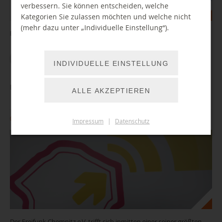
verbessern. Sie können entscheiden, welche
Kategorien Sie zulassen möchten und welche nicht
(mehr dazu unter „Individuelle Einstellung“).
Einstiegskurs rund um das Smartphone, für Senioren
WEITER LESEN
INDIVIDUELLE EINSTELLUNG
BibLab: Freifunk Sprechstunde
ALLE AKZEPTIEREN
07.12.2026 16:00 Uhr
Impressum
|
Datenschutz
Der Freifunk Chemnitz e.V. trifft sich inmitten einer seiner größten