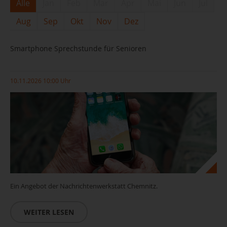
Alle
Jan
Feb
Mar
Apr
Mai
Jun
Jul
Aug
Sep
Okt
Nov
Dez
Smartphone Sprechstunde für Senioren
10.11.2026 10:00 Uhr
Ein Angebot der Nachrichtenwerkstatt Chemnitz.
WEITER LESEN