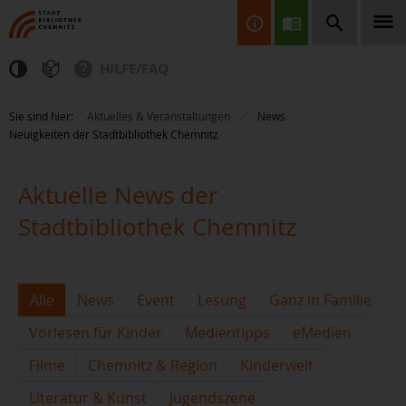
HILFE/FAQ
Finden Sie Informationen, Bücher, CDs & DVDs, Spiele, BluRays,
Sie sind hier:
Aktuelles & Veranstaltungen
News
Zeitschriften und vieles mehr...
Neuigkeiten der Stadtbibliothek Chemnitz
Aktuelle News der
Stadtbibliothek Chemnitz
JETZT FINDEN
Alle
News
Event
Lesung
Ganz in Familie
Vorlesen für Kinder
Medientipps
eMedien
Filme
Chemnitz & Region
Kinderwelt
Literatur & Kunst
Jugendszene