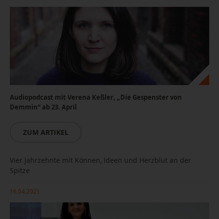
Audiopodcast mit Verena Keßler, „Die Gespenster von
Demmin“ ab 23. April
ZUM ARTIKEL
Vier Jahrzehnte mit Können, Ideen und Herzblut an der
Foto: Verena Keßler, Copyright Michael Bader
Spitze
16.04.2021