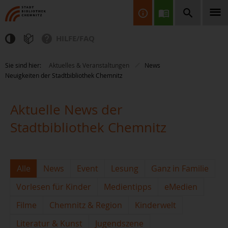
HILFE/FAQ
Finden Sie Informationen, Bücher, CDs & DVDs, Spiele, BluRays,
Sie sind hier:
Aktuelles & Veranstaltungen
News
Zeitschriften und vieles mehr...
Neuigkeiten der Stadtbibliothek Chemnitz
Aktuelle News der
Stadtbibliothek Chemnitz
JETZT FINDEN
Alle
News
Event
Lesung
Ganz in Familie
Vorlesen für Kinder
Medientipps
eMedien
Filme
Chemnitz & Region
Kinderwelt
Literatur & Kunst
Jugendszene