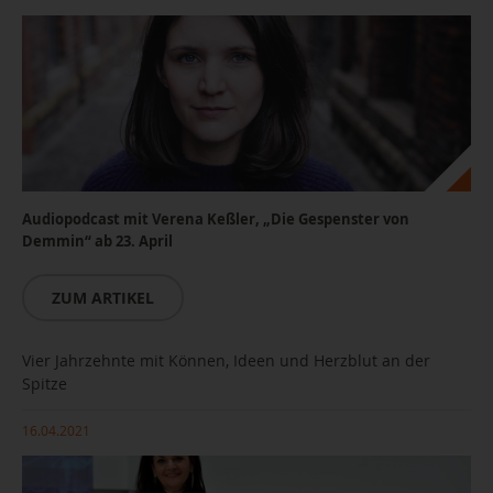
Audiopodcast mit Verena Keßler, „Die Gespenster von
Demmin“ ab 23. April
ZUM ARTIKEL
Vier Jahrzehnte mit Können, Ideen und Herzblut an der
Foto: Verena Keßler, Copyright Michael Bader
Spitze
16.04.2021